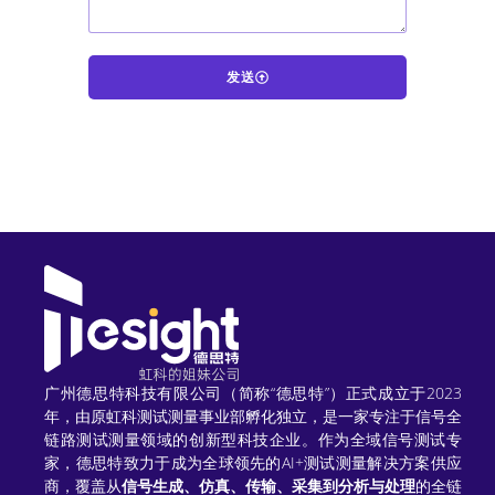
发送
A
l
t
e
r
n
a
t
广州德思特科技有限公司（简称“德思特”）正式成立于2023
年，由原虹科测试测量事业部孵化独立，是一家专注于信号全
i
链路测试测量领域的创新型科技企业。作为全域信号测试专
家，德思特致力于成为全球领先的AI+测试测量解决方案供应
v
商，覆盖从
信号生成、仿真、传输、采集到分析与处理
的全链