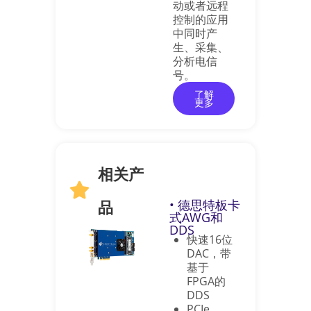
动或者远程
控制的应用
中同时产
生、采集、
分析电信
号。
了解
更多
相关产
品
• 德思特板卡
式AWG和
DDS
快速16位
DAC，带
基于
FPGA的
DDS
PCIe、