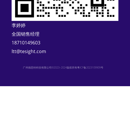
v
e
:
李婷婷
全国销售经理
18710149603
ltt@tesight.com
广州德思特科技有限公司©2023–2024版权所有
粤ICP备2023109909号