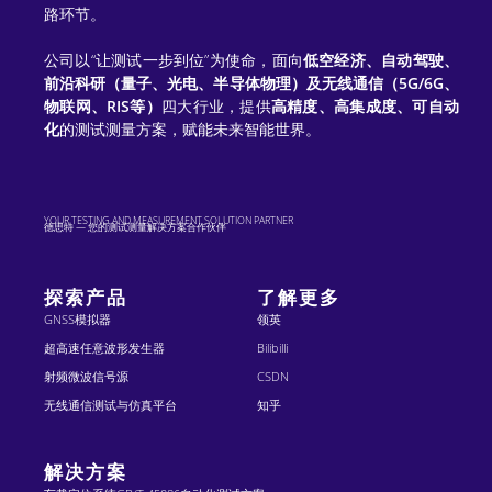
e
路环节。
:
公司以“让测试一步到位”为使命，面向
低空经济、自动驾驶、
前沿科研（量子、光电、半导体物理）及无线通信（5G/6G、
物联网、RIS等）
四大行业，提供
高精度、高集成度、可自动
化
的测试测量方案，赋能未来智能世界。
YOUR TESTING AND MEASUREMENT SOLUTION PARTNER
德思特 — 您的测试测量解决方案合作伙伴
探索产品
了解更多
GNSS模拟器
领英
超高速任意波形发生器
Bilibilli
射频微波信号源
CSDN
无线通信测试与仿真平台
知乎
解决方案