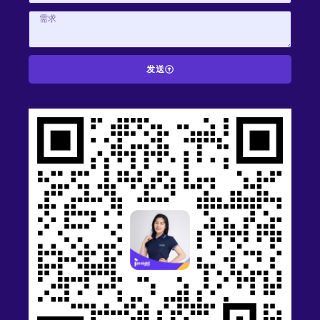
发送
A
l
t
e
r
n
a
t
i