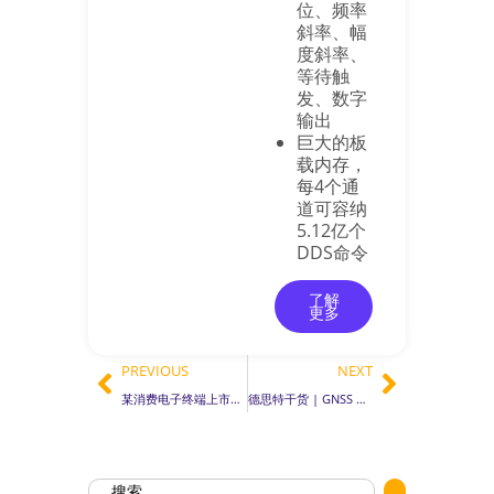
位、频率
斜率、幅
度斜率、
等待触
发、数字
输出
巨大的板
载内存，
每4个通
道可容纳
5.12亿个
DDS命令
了解
更多
PREVIOUS
NEXT
某消费电子终端上市公司实例：徳思特衰减器方案以1/3成本精准复现弱网与 WiFi 干扰场景
德思特干货 | GNSS 时间体系梳理与关键问题应对