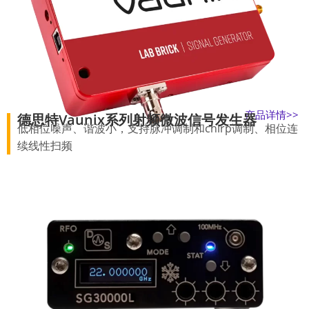
产品详情>>
德思特Vaunix系列射频微波信号发生器
低相位噪声、谐波小，支持脉冲调制和chirp调制、相位连
续线性扫频