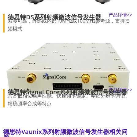
产品详情>>
德思特DS系列射频微波信号发生器
紧凑可靠，外部或内部10MHz或100MHz参考源，支持扫
频模式
产品详情>>
德思特Signal Core系列射频微波信号发生器
具备低相位噪声性能、快速频率锁定、精细分辨率调谐、
精确频率合成等特点
德思特Vaunix系列射频微波信号发生器相关问