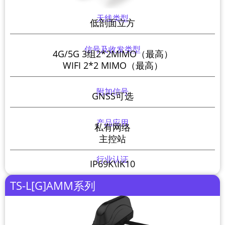
天线类型
低剖面立方
信号及收发类型
4G/5G 3组2*2MIMO（最高）
WIFI 2*2 MIMO（最高）
附加信号
GNSS可选
产品应用
私有网络
主控站
行业认证
IP69K\IK10
TS-L[G]AMM系列