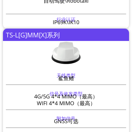
自动驾驶\Robotaxi
行业认证
IP69K\IK10
TS-L[G]MM[X]系列
天线类型
鲨鱼鳍
信号及收发类型
4G/5G 4*4 MIMO（最高）
WIFI 4*4 MIMO（最高）
附加信号
GNSS可选