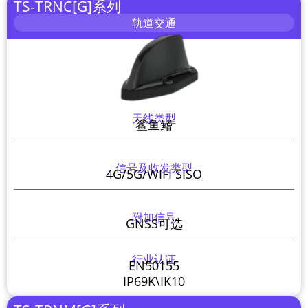
TS-TRNC[G]系列
轨道交通
天线类型
鲨鱼鳍
信号及收发类型
4G/5G/WIFI SISO
附加信号
GNSS可选
行业认证
EN50155
IP69K\IK10