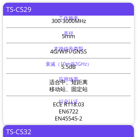
TS-CS29
工作频率
300-3000MHz
直径
5mm
支持信号类型
4G/WIFI/GNSS
衰减（10m@2GHz）
5.5dB
应用场景
适合中、短距离
移动站、固定站
行业认证
ECE R118.03
EN6722
EN45545-2
TS-CS32