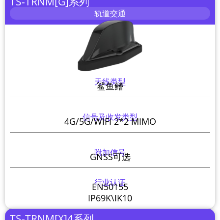
TS-TRNM[G]系列
轨道交通
天线类型
鲨鱼鳍
信号及收发类型
4G/5G/WIFI 2*2 MIMO
附加信号
GNSS可选
行业认证
EN50155
IP69K\IK10
TS-TRNM[X]4系列