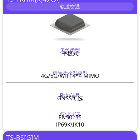
轨道交通
天线类型
平板式
信号及收发类型
4G/5G/WIFI 4*4 MIMO
附加信号
GNSS可选
行业认证
EN50155
IP69K\IK10
TS-BS[G]M