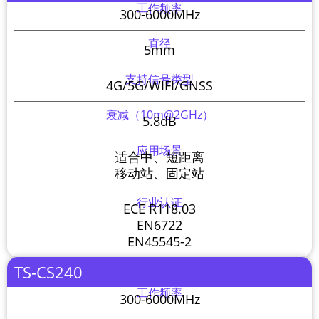
工作频率
300-6000MHz
直径
5mm
支持信号类型
4G/5G/WIFI/GNSS
衰减（10m@2GHz）
5.8dB
应用场景
适合中、短距离
移动站、固定站
行业认证
ECE R118.03
EN6722
EN45545-2
TS-CS240
工作频率
300-6000MHz