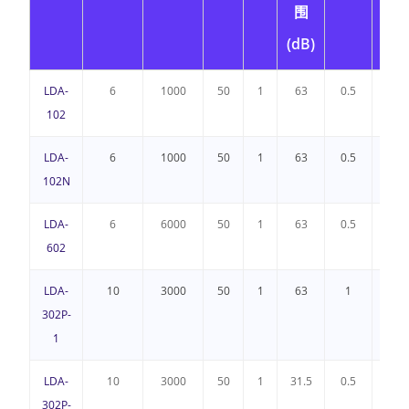
围
(dB)
LDA-
6
1000
50
1
63
0.5
2
102
LDA-
6
1000
50
1
63
0.5
2
102N
LDA-
6
6000
50
1
63
0.5
2
602
LDA-
10
3000
50
1
63
1
3
302P-
1
LDA-
10
3000
50
1
31.5
0.5
3
302P-