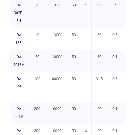
LDA-
10
3000
50
1
90
2
3
302P-
2N
LDA-
10
13000
50
1
63
0.5
2
133
LDA-
50
18000
50
1
50
0.1
2
5018V
LDA-
100
40000
50
1
31.5
0.5
0.6
403
LDA-
200
6000
50
1
90
0.1
2
906V
LDA-
200
6000
50
8
90
0.1
2