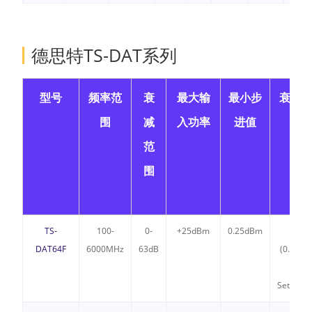
德思特TS-DAT系列
型号
频率范
衰
最大输
最小步
衰减
围
减
入功率
进值
范
围
TS-
100-
0-
+25dBm
0.25dBm
±
DAT64F
6000MHz
63dB
(0.10+4
Atten
Setting)