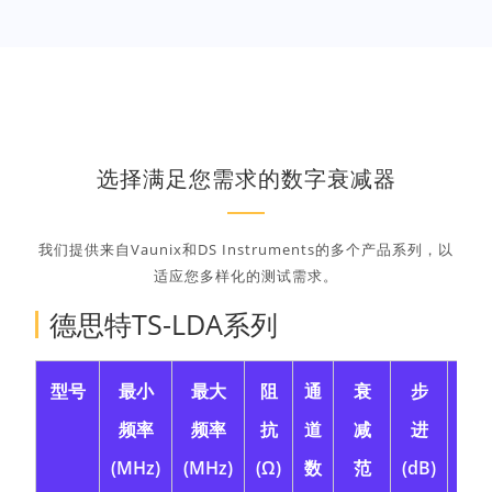
选择满足您需求的数字衰减器
我们提供来自Vaunix和DS Instruments的多个产品系列，以
适应您多样化的测试需求。
德思特TS-LDA系列
型号
最小
最大
阻
通
衰
步
最
频率
频率
抗
道
减
进
输
(MHz)
(MHz)
(Ω)
数
范
(dB)
(dB