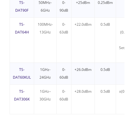
TS-
50MHz-
0-
+25dBm
0.25dBm
—
DAT90F
6GHz
90dB
TS-
100MHz-
0-
+22.0dBm
0.5dB
±
DAT64H
13GHz
63dB
(0.30+5
Atten
Setting)
dB
TS-
1GHz-
0-
+26.0dBm
0.5dB
—
DAT60KUL
24GHz
60dB
TS-
1GHz–
0-
+28.0dBm
0.5dB
±(0.35+
DAT306K
30GHz
60dB
State