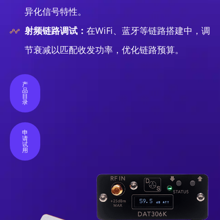
异化信号特性。
射频链路调试：
在WiFi、蓝牙等链路搭建中，调
节衰减以匹配收发功率，优化链路预算。
产
品
目
录
申
请
试
用