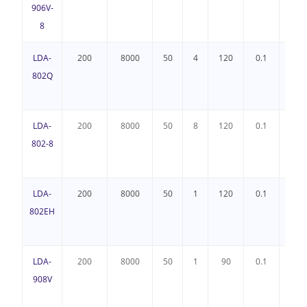
906V-
8
LDA-
200
8000
50
4
120
0.1
+25/
802Q
LDA-
200
8000
50
8
120
0.1
+25/
802-8
LDA-
200
8000
50
1
120
0.1
+25/
802EH
LDA-
200
8000
50
1
90
0.1
2
908V