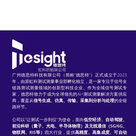
l
t
e
r
n
a
t
广州德思特科技有限公司（简称“德思特”）正式成立于2023
年，由原虹科测试测量事业部孵化独立，是一家专注于信号全
i
链路测试测量领域的创新型科技企业。作为全域信号测试专
家，德思特致力于成为全球领先的AI+测试测量解决方案供应
v
商，覆盖从
信号生成、仿真、传输、采集到分析与处理
的全链
e
路环节。
:
公司以“让测试一步到位”为使命，面向
低空经济、自动驾驶、
前沿科研（量子、光电、半导体物理）及无线通信（5G/6G、
物联网、RIS等）
四大行业，提供
高精度、高集成度、可自动