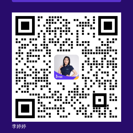
A
l
t
e
r
n
a
t
i
v
e
:
李婷婷