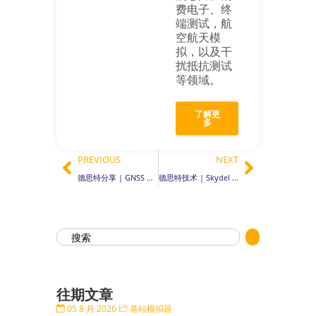
费电子、终
端测试，航
空航天模
拟，以及干
扰抵抗测试
等领域。
了解更
多
PREVIOUS
NEXT
德思特分享 | GNSS 仿真中的HiL延迟：挑战、影响与解决方案深度剖析
德思特技术 | Skydel 如何使用 USRP 完成 GNSS 信号仿真?
往期文章
05 8 月 2026
基站模拟器