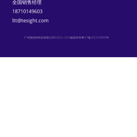
全国销售经理
18710149603
ltt@tesight.com
广州德思特科技有限公司©2023–2024版权所有
粤ICP备2023109909号