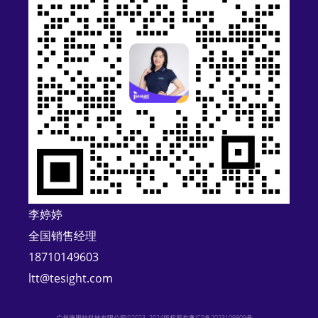
e
r
n
a
t
i
v
e
:
李婷婷
全国销售经理
18710149603
ltt@tesight.com
广州德思特科技有限公司©2023–2024版权所有
粤ICP备2023109909号