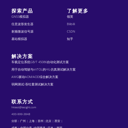
探索产品
了解更多
GNSS模拟器
领英
任意波形发生器
Bilibilli
射频微波信号源
CSDN
基站模拟器
知乎
解决方案
车载定位系统GB/T 45086自动化测试方案
用于自动驾驶与eVTOL的HIL仿真测试解决方案
AWG驱动AOM/AOD综合解决方案
弱网测试/吞吐量测试解决方案
联系方式
hktest@tesight.com
400-999-3848
分部：广州 | 上海 | 苏州 |北京 | 西安 |
成都 | 中国台湾 |中国香港 |日本 | 韩国