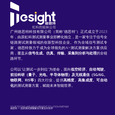
t
e
r
n
广州德思特科技有限公司（简称“德思特”）正式成立于2023
a
年，由原虹科测试测量事业部孵化独立，是一家专注于信号全
链路测试测量领域的创新型科技企业。作为全域信号测试专
t
家，德思特致力于成为全球领先的AI+测试测量解决方案供应
商，覆盖从
信号生成、仿真、传输、采集到分析与处理
的全链
i
路环节。
v
公司以“让测试一步到位”为使命，面向
低空经济、自动驾驶、
e
前沿科研（量子、光电、半导体物理）及无线通信（5G/6G、
物联网、RIS等）
四大行业，提供
高精度、高集成度、可自动
:
化
的测试测量方案，赋能未来智能世界。
YOUR TESTING AND MEASUREMENT SOLUTION PARTNER
德思特 — 您的测试测量解决方案合作伙伴