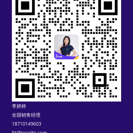
t
e
r
n
a
t
i
v
e
:
李婷婷
全国销售经理
18710149603
ltt@tesight.com