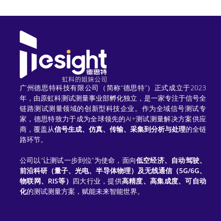
e
r
n
a
t
广州德思特科技有限公司（简称“德思特”）正式成立于2023
年，由原虹科测试测量事业部孵化独立，是一家专注于信号全
i
链路测试测量领域的创新型科技企业。作为全域信号测试专
家，德思特致力于成为全球领先的AI+测试测量解决方案供应
v
商，覆盖从
信号生成、仿真、传输、采集到分析与处理
的全链
e
路环节。
:
公司以“让测试一步到位”为使命，面向
低空经济、自动驾驶、
前沿科研（量子、光电、半导体物理）及无线通信（5G/6G、
物联网、RIS等）
四大行业，提供
高精度、高集成度、可自动
化
的测试测量方案，赋能未来智能世界。