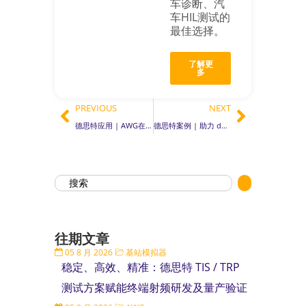
车诊断、汽
车HIL测试的
最佳选择。
了解更
多
PREVIOUS
NEXT
德思特应用 | AWG在量子秘钥分发（ QKD ）中的应用
德思特案例 | 助力 dSPACE 实现基于 GNSS 的驾驶功能的 HIL 仿真 ，加速自动驾驶测试革命！
往期文章
05 8 月 2026
基站模拟器
稳定、高效、精准：德思特 TIS / TRP
测试方案赋能终端射频研发及量产验证