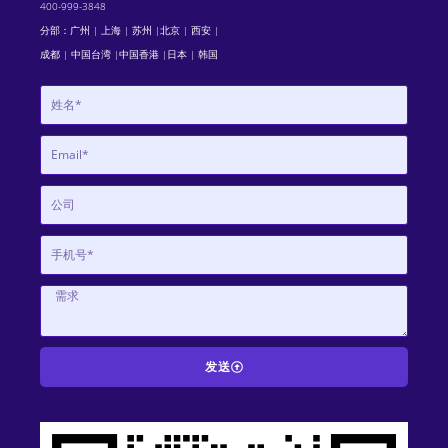
400-999-3848
分部：广州 | 上海 | 苏州 |北京 | 西安 |
成都 | 中国台湾 |中国香港 |日本 | 韩国
发送
A
l