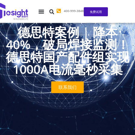
400-999-3848
免费试用
德思特案例 | 降本
40%，破局焊接监测！
德思特国产配件组实现
1000A电流毫秒采集
联系我们