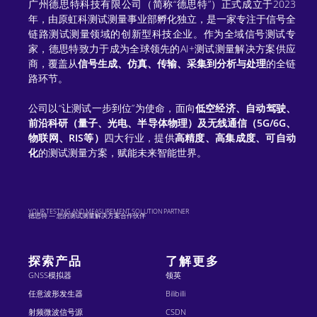
t
广州德思特科技有限公司（简称“德思特”）正式成立于2023
年，由原虹科测试测量事业部孵化独立，是一家专注于信号全
i
链路测试测量领域的创新型科技企业。作为全域信号测试专
家，德思特致力于成为全球领先的AI+测试测量解决方案供应
v
商，覆盖从
信号生成、仿真、传输、采集到分析与处理
的全链
e
路环节。
:
公司以“让测试一步到位”为使命，面向
低空经济、自动驾驶、
前沿科研（量子、光电、半导体物理）及无线通信（5G/6G、
物联网、RIS等）
四大行业，提供
高精度、高集成度、可自动
化
的测试测量方案，赋能未来智能世界。
YOUR TESTING AND MEASUREMENT SOLUTION PARTNER
德思特 — 您的测试测量解决方案合作伙伴
探索产品
了解更多
GNSS模拟器
领英
任意波形发生器
Bilibilli
射频微波信号源
CSDN