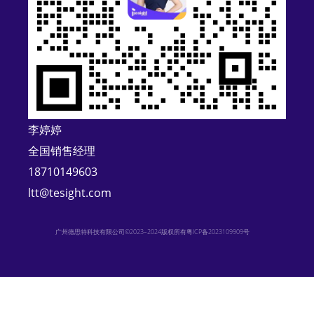
t
i
v
e
:
李婷婷
全国销售经理
18710149603
ltt@tesight.com
广州德思特科技有限公司©2023–2024版权所有
粤ICP备2023109909号