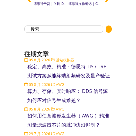
德思特干货 | 矢网 DTF 测量技术：透视线缆、天线与波导内部缺陷的“射频X光”
德思特操作笔记 | GNSS模拟仿真软件 Skydel 如何让所有卫星输出的功率一致？
往期文章
05 8 月 2026
基站模拟器
稳定、高效、精准：德思特 TIS / TRP
测试方案赋能终端射频研发及量产验证
05 8 月 2026
AWG
算力、存储、实时响应： DDS 信号源
如何应对信号生成难题？
05 8 月 2026
AWG
如何用任意波形发生器（ AWG ）精准
测量滤波器芯片的脉冲边沿抑制？
29 7 月 2026
AWG