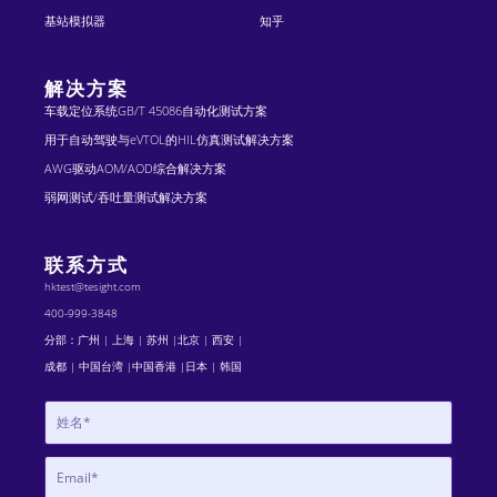
基站模拟器
知乎
解决方案
车载定位系统GB/T 45086自动化测试方案
用于自动驾驶与eVTOL的HIL仿真测试解决方案
AWG驱动AOM/AOD综合解决方案
弱网测试/吞吐量测试解决方案
联系方式
hktest@tesight.com
400-999-3848
分部：广州 | 上海 | 苏州 |北京 | 西安 |
成都 | 中国台湾 |中国香港 |日本 | 韩国