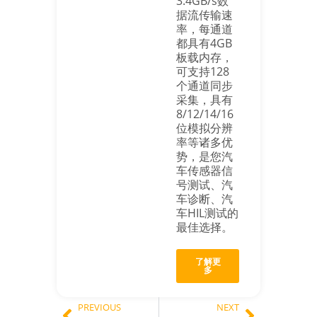
3.4GB/s数
据流传输速
率，每通道
都具有4GB
板载内存，
可支持128
个通道同步
采集，具有
8/12/14/16
位模拟分辨
率等诸多优
势，是您汽
车传感器信
号测试、汽
车诊断、汽
车HIL测试的
最佳选择。
了解更
多
PREVIOUS
NEXT