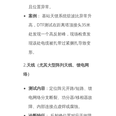
且位置异常。
案例
： 基站天馈系统驻波比异常升
高，DTF测试在距离塔顶接头35米
处发现一个高反射峰，现场检查发
现该处电缆被扎带过紧捆扎导致变
形。
2.
天线（尤其大型阵列天线、馈电网
络）
测试内容
：定位阵元开路/短路、馈
电网络分支断裂、功分器/移相器故
障、内部连接点虚焊或腐蚀。
诊断特征
： 反射峰位置对应于故障