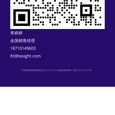
i
v
e
:
李婷婷
全国销售经理
18710149603
ltt@tesight.com
广州德思特科技有限公司©2023–2024版权所有
粤ICP备2023109909号