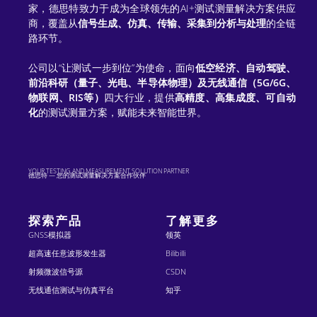
家，德思特致力于成为全球领先的AI+测试测量解决方案供应
v
商，覆盖从
信号生成、仿真、传输、采集到分析与处理
的全链
e
路环节。
:
公司以“让测试一步到位”为使命，面向
低空经济、自动驾驶、
前沿科研（量子、光电、半导体物理）及无线通信（5G/6G、
物联网、RIS等）
四大行业，提供
高精度、高集成度、可自动
化
的测试测量方案，赋能未来智能世界。
YOUR TESTING AND MEASUREMENT SOLUTION PARTNER
德思特 — 您的测试测量解决方案合作伙伴
探索产品
了解更多
GNSS模拟器
领英
超高速任意波形发生器
Bilibilli
射频微波信号源
CSDN
无线通信测试与仿真平台
知乎