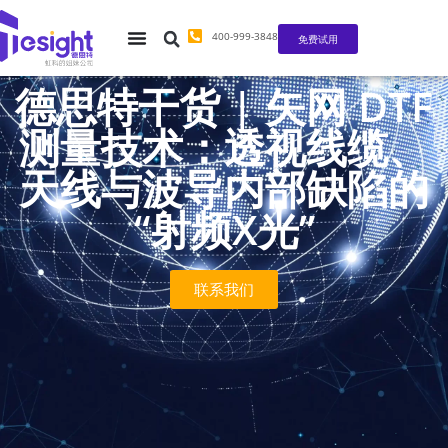
400-999-3848
免费试用
德思特干货 | 矢网 DTF
测量技术：透视线缆、
天线与波导内部缺陷的
“射频X光”
联系我们