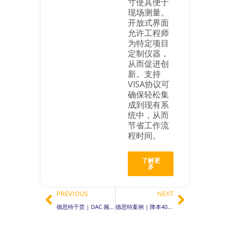
寸使其便于
现场测量。
开放式界面
允许工程师
为特定项目
定制仪器，
从而促进创
新。支持
VISA协议可
确保轻松集
成到现有系
统中，从而
节省工作流
程时间。
了解更
多
PREVIOUS
NEXT
德思特干货 | DAC 频率响应特性解析：从sinc函数衰减到补偿技术
德思特案例 | 降本40%，破局焊接监测！德思特国产配件组实现1000A电流毫秒采集