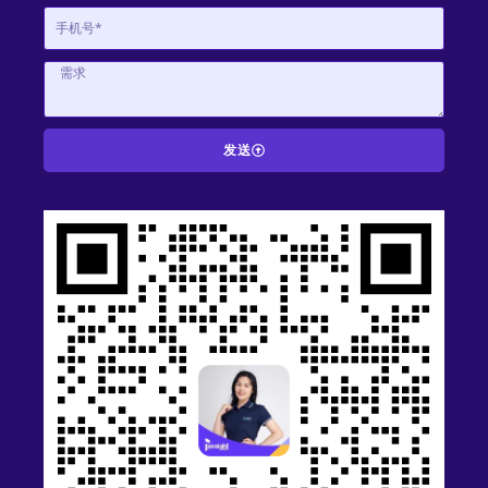
发送
A
l
t
e
r
n
a
t