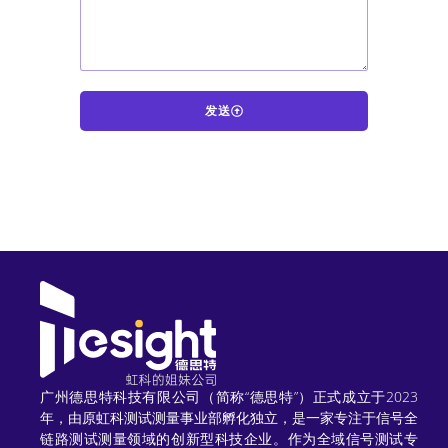
发送
A
l
t
e
r
n
a
t
广州德思特科技有限公司（简称“德思特”）正式成立于2023
年，由原虹科测试测量事业部孵化独立，是一家专注于信号全
i
链路测试测量领域的创新型科技企业。作为全域信号测试专