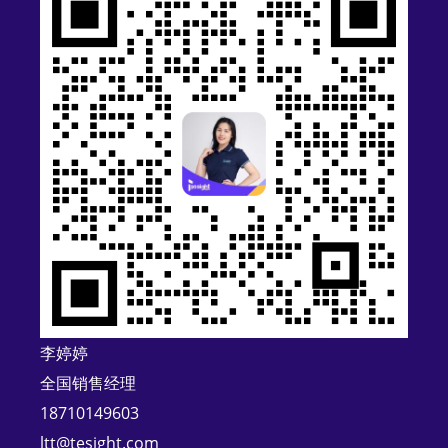
t
e
r
n
a
t
i
v
e
:
李婷婷
全国销售经理
18710149603
ltt@tesight.com