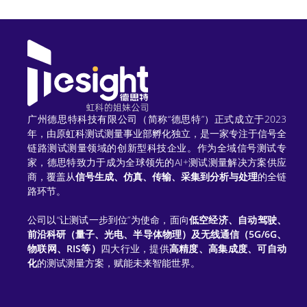
e
r
n
a
t
广州德思特科技有限公司（简称“德思特”）正式成立于2023
年，由原虹科测试测量事业部孵化独立，是一家专注于信号全
i
链路测试测量领域的创新型科技企业。作为全域信号测试专
家，德思特致力于成为全球领先的AI+测试测量解决方案供应
v
商，覆盖从
信号生成、仿真、传输、采集到分析与处理
的全链
e
路环节。
:
公司以“让测试一步到位”为使命，面向
低空经济、自动驾驶、
前沿科研（量子、光电、半导体物理）及无线通信（5G/6G、
物联网、RIS等）
四大行业，提供
高精度、高集成度、可自动
化
的测试测量方案，赋能未来智能世界。