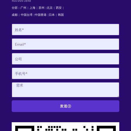
400-999-3848
分部：广州 | 上海 | 苏州 |北京 | 西安 |
成都 | 中国台湾 |中国香港 |日本 | 韩国
发送
A
l