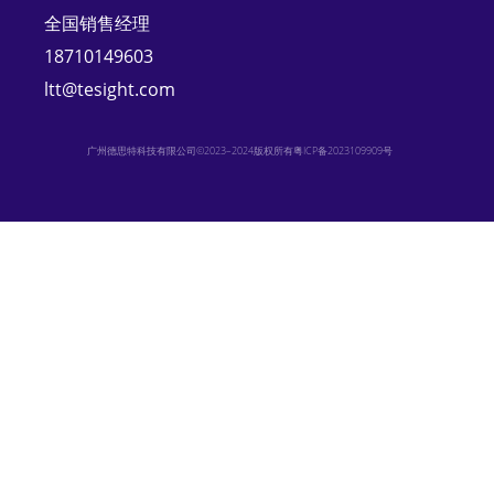
全国销售经理
18710149603
ltt@tesight.com
广州德思特科技有限公司©2023–2024版权所有
粤ICP备2023109909号