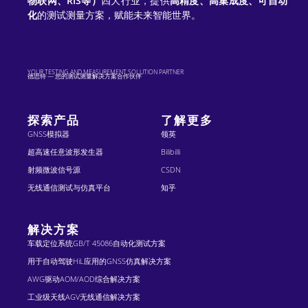
物联网、RIS等）
四大行业，提供
高精度、高集成度、可自动
:
化
的测试测量方案，赋能未来智能世界。
YOUR TESTING AND MEASUREMENT SOLUTION PARTNER
德思特 — 您的测试测量解决方案合作伙伴
探索产品
了解更多
GNSS模拟器
领英
超高速任意波形发生器
Bilibilli
射频微波信号源
CSDN
无线通信测试与仿真平台
知乎
解决方案
车载定位系统GB/T 45086自动化测试方案
用于自动驾驶HiL应用的GNSS仿真解决方案
AWG驱动AOM/AOD综合解决方案
工业级天线AGV无线通信解决方案