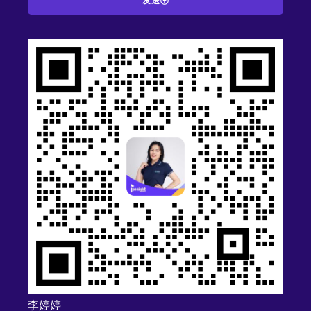
发送
A
l
t
e
r
n
a
t
i
v
e
:
李婷婷