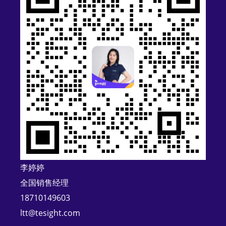
t
e
r
n
a
t
i
v
e
:
李婷婷
全国销售经理
18710149603
ltt@tesight.com