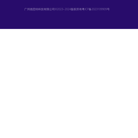
广州德思特科技有限公司©2023–2024版权所有
粤ICP备2023109909号