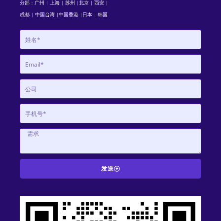
分部：广州 | 上海 | 苏州 |北京 | 西安 |
成都 | 中国台湾 |中国香港 |日本 | 韩国
发送
A
l