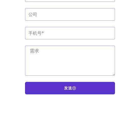
发送
A
l
t
e