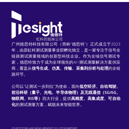
t
e
r
n
广州德思特科技有限公司（简称“德思特”）正式成立于2023
a
年，由原虹科测试测量事业部孵化独立，是一家专注于信号全
链路测试测量领域的创新型科技企业。作为全域信号测试专
t
家，德思特致力于成为全球领先的AI+测试测量解决方案供应
商，覆盖从
信号生成、仿真、传输、采集到分析与处理
的全链
i
路环节。
v
公司以“让测试一步到位”为使命，面向
低空经济、自动驾驶、
e
前沿科研（量子、光电、半导体物理）及无线通信（5G/6G、
物联网、RIS等）
四大行业，提供
高精度、高集成度、可自动
:
化
的测试测量方案，赋能未来智能世界。
YOUR TESTING AND MEASUREMENT SOLUTION PARTNER