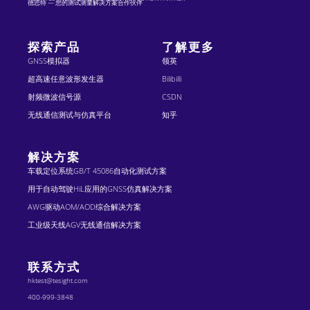
德思特 — 您的测试测量解决方案合作伙伴
探索产品
了解更多
GNSS模拟器
领英
超高速任意波形发生器
Bilibilli
射频微波信号源
CSDN
无线通信测试与仿真平台
知乎
解决方案
车载定位系统GB/T 45086自动化测试方案
用于自动驾驶HiL应用的GNSS仿真解决方案
AWG驱动AOM/AOD综合解决方案
工业级天线AGV无线通信解决方案
联系方式
hktest@tesight.com
400-999-3848