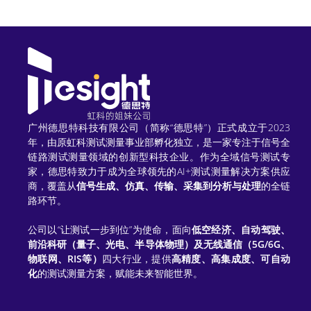
r
n
a
t
i
广州德思特科技有限公司（简称“德思特”）正式成立于2023
v
年，由原虹科测试测量事业部孵化独立，是一家专注于信号全
链路测试测量领域的创新型科技企业。作为全域信号测试专
e
家，德思特致力于成为全球领先的AI+测试测量解决方案供应
商，覆盖从
信号生成、仿真、传输、采集到分析与处理
的全链
:
路环节。
公司以“让测试一步到位”为使命，面向
低空经济、自动驾驶、
前沿科研（量子、光电、半导体物理）及无线通信（5G/6G、
物联网、RIS等）
四大行业，提供
高精度、高集成度、可自动
化
的测试测量方案，赋能未来智能世界。