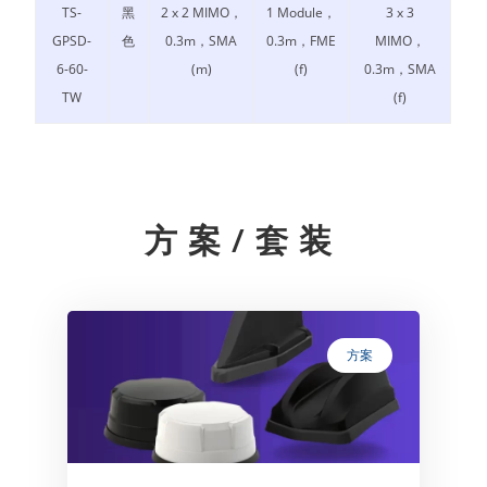
TS-
黑
2 x 2 MIMO，
1 Module，
3 x 3
GPSD-
色
0.3m，SMA
0.3m，FME
MIMO，
6-60-
(m)
(f)
0.3m，SMA
TW
(f)
方案/套装
方案