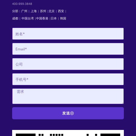
400-999-3848
分部：广州 | 上海 | 苏州 |北京 | 西安 |
成都 | 中国台湾 |中国香港 |日本 | 韩国
发送
A
l