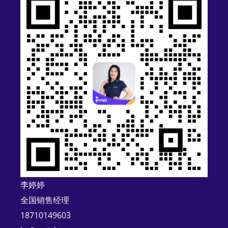
t
e
r
n
a
t
i
v
e
:
李婷婷
全国销售经理
18710149603