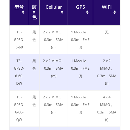
型号
颜
Cellular
GPS
WIFI
色
TS-
黑
2 x 2 MIMO，
1 Module，
无
GPSD-
色
0.3m，SMA
0.3m，FME
6-60
(m)
(f)
TS-
黑
2 x 2 MIMO，
1 Module，
2 x 2
GPSD-
色
0.3m，SMA
0.3m，FME
MIMO，
6-60-
(m)
(f)
0.3m，SMA
DW
(f)
TS-
黑
2 x 2 MIMO，
1 Module，
4 x 4
GPSD-
色
0.3m，SMA
0.3m，FME
MIMO，
6-60-
(m)
(f)
0.3m，SMA
QW
(f)