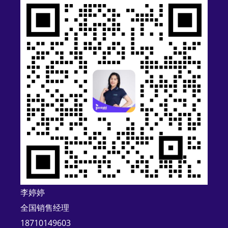
l
t
e
r
n
a
t
i
v
e
:
李婷婷
全国销售经理
18710149603