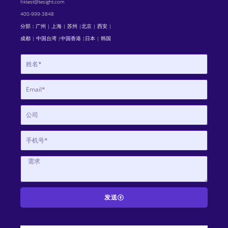
hktest@tesight.com
400-999-3848
分部：广州 | 上海 | 苏州 |北京 | 西安 |
成都 | 中国台湾 |中国香港 |日本 | 韩国
发送
A