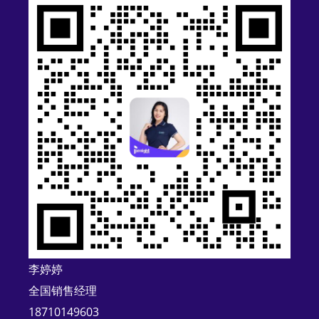
l
t
e
r
n
a
t
i
v
e
:
李婷婷
全国销售经理
18710149603