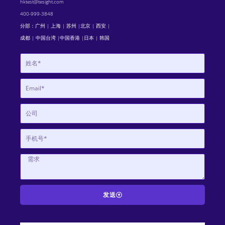
hktest@tesight.com
400-999-3848
分部：广州 | 上海 | 苏州 |北京 | 西安 |
成都 | 中国台湾 |中国香港 |日本 | 韩国
发送
A