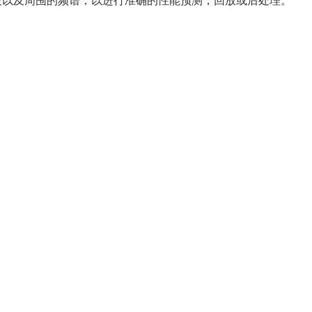
段以及周围的频谱，以进行准确的性能预测，回放或后处理。
re捕获并存储多频带IQ频谱，这意味着处理和分析可以实时完成，也可以记
和公民广播无线电服务（CBRS）
驱动测试应用所需的设备数量。完全集成的RF驱动测试系统使移
以通过更新轻松地将软件升级到新的标准或范围，而模块化方法
仪包括用于测量时间和位置数据的嵌入式GPS。每秒最多可记录25个