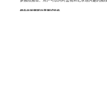
多频段频谱。用户可以同时监视和记录感兴趣的频
领先的射频驱动器测试软件
CelPlan CellWireless Softwa
可视化功能，并支持各种标准，包括4G，5G，LTE
具有成本效益的射频驱动测试
分析新频段时避免购买昂贵的硬件，并减少现代RF
使用相同的硬件进行频谱分析和无线技术扫描。可
时间和位置测量
具有GNSS的ThinkRF R5750实时频谱分析
寻应用的极其详细的数据。