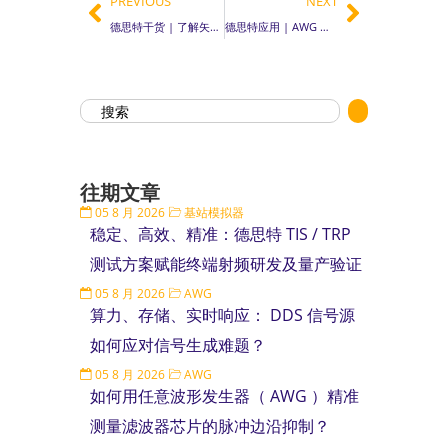
PREVIOUS
NEXT
德思特干货 | 了解矢量网络分析仪（ VNA ）：射频测试的核心设备
德思特应用 | AWG 精准掌控光爆：解锁高频捷变微波的终极密钥
往期文章
05 8 月 2026
基站模拟器
稳定、高效、精准：德思特 TIS / TRP
测试方案赋能终端射频研发及量产验证
05 8 月 2026
AWG
算力、存储、实时响应： DDS 信号源
如何应对信号生成难题？
05 8 月 2026
AWG
如何用任意波形发生器（ AWG ）精准
测量滤波器芯片的脉冲边沿抑制？