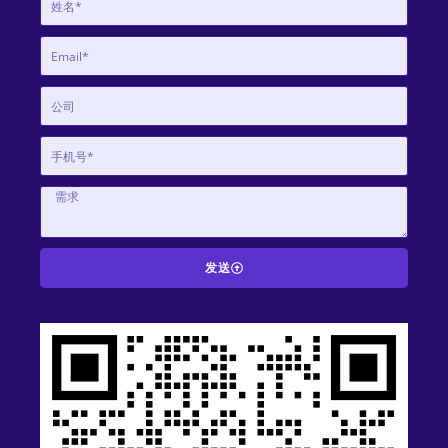
发送
A
l
t
e
r