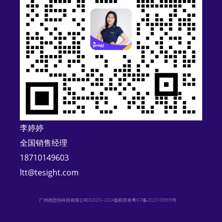
n
a
t
i
v
e
:
李婷婷
全国销售经理
18710149603
ltt@tesight.com
广州德思特科技有限公司©2023–2024版权所有
粤ICP备2023109909号