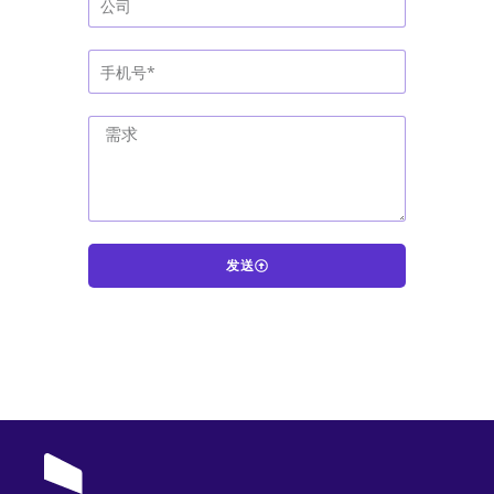
发送
A
l
t
e
r