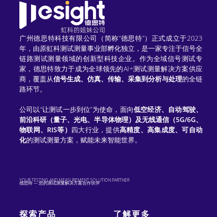
n
a
t
广州德思特科技有限公司（简称“德思特”）正式成立于2023
年，由原虹科测试测量事业部孵化独立，是一家专注于信号全
i
链路测试测量领域的创新型科技企业。作为全域信号测试专
家，德思特致力于成为全球领先的AI+测试测量解决方案供应
v
商，覆盖从
信号生成、仿真、传输、采集到分析与处理
的全链
e
路环节。
:
公司以“让测试一步到位”为使命，面向
低空经济、自动驾驶、
前沿科研（量子、光电、半导体物理）及无线通信（5G/6G、
物联网、RIS等）
四大行业，提供
高精度、高集成度、可自动
化
的测试测量方案，赋能未来智能世界。
YOUR TESTING AND MEASUREMENT SOLUTION PARTNER
德思特 — 您的测试测量解决方案合作伙伴
探索产品
了解更多