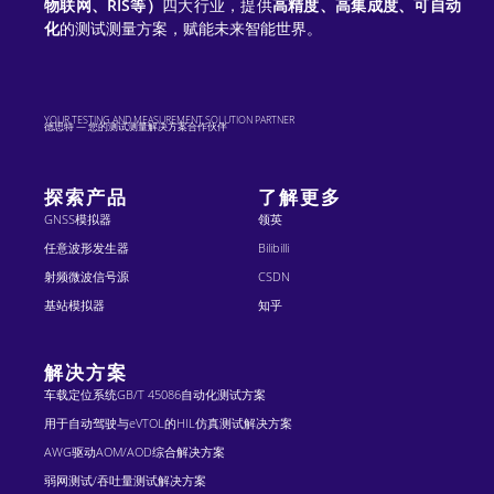
物联网、RIS等）
四大行业，提供
高精度、高集成度、可自动
化
的测试测量方案，赋能未来智能世界。
YOUR TESTING AND MEASUREMENT SOLUTION PARTNER
德思特 — 您的测试测量解决方案合作伙伴
探索产品
了解更多
GNSS模拟器
领英
任意波形发生器
Bilibilli
射频微波信号源
CSDN
基站模拟器
知乎
解决方案
车载定位系统GB/T 45086自动化测试方案
用于自动驾驶与eVTOL的HIL仿真测试解决方案
AWG驱动AOM/AOD综合解决方案
弱网测试/吞吐量测试解决方案