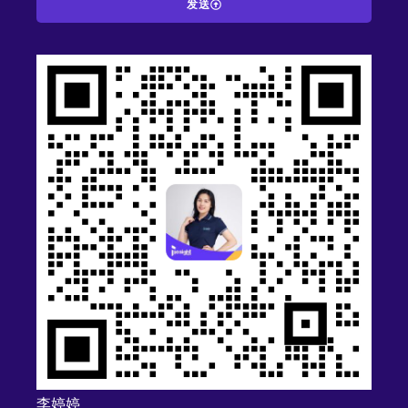
发送
A
l
t
e
r
n
a
t
i
v
e
:
李婷婷