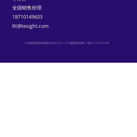
全国销售经理
18710149603
ltt@tesight.com
广州德思特科技有限公司©2023–2024版权所有
粤ICP备2023109909号