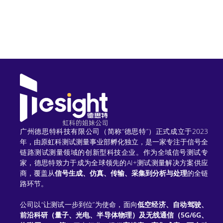
A
l
t
e
r
n
a
t
广州德思特科技有限公司（简称“德思特”）正式成立于2023
年，由原虹科测试测量事业部孵化独立，是一家专注于信号全
i
链路测试测量领域的创新型科技企业。作为全域信号测试专
家，德思特致力于成为全球领先的AI+测试测量解决方案供应
v
商，覆盖从
信号生成、仿真、传输、采集到分析与处理
的全链
e
路环节。
:
公司以“让测试一步到位”为使命，面向
低空经济、自动驾驶、
前沿科研（量子、光电、半导体物理）及无线通信（5G/6G、