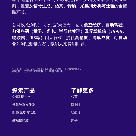
商，覆盖从
信号生成、仿真、传输、采集到分析与处理
的全链
路环节。
公司以“让测试一步到位”为使命，面向
低空经济、自动驾驶、
前沿科研（量子、光电、半导体物理）及无线通信（5G/6G、
物联网、RIS等）
四大行业，提供
高精度、高集成度、可自动
化
的测试测量方案，赋能未来智能世界。
YOUR TESTING AND MEASUREMENT SOLUTION PARTNER
德思特 — 您的测试测量解决方案合作伙伴
探索产品
了解更多
GNSS模拟器
领英
任意波形发生器
Bilibilli
射频微波信号源
CSDN
基站模拟器
知乎