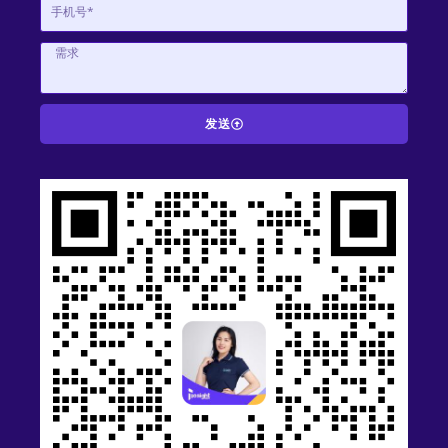
发送
A
l
t
e
r
n
a
t
i