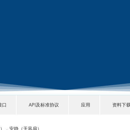
接口
API及标准协议
应用
资料下
54 kg），安静（无风扇）