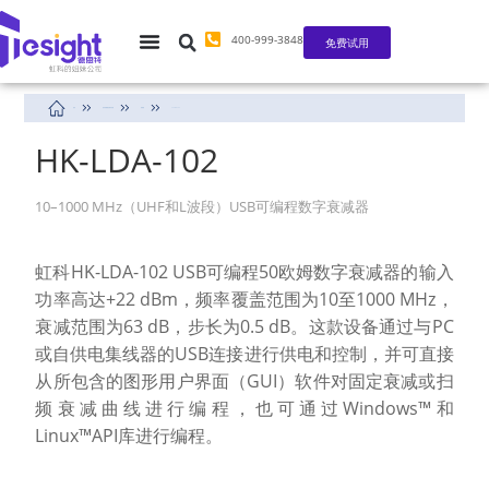
400-999-3848
免费试用
首页
迷你射频微波测试设备
衰减器
TS-LDA-102
HK-LDA-102
10–1000 MHz（UHF和L波段）USB可编程数字衰减器
虹科HK-LDA-102 USB可编程50欧姆数字衰减器的输入
功率高达+22 dBm，频率覆盖范围为10至1000 MHz，
衰减范围为63 dB，步长为0.5 dB。这款设备通过与PC
或自供电集线器的USB连接进行供电和控制，并可直接
从所包含的图形用户界面（GUI）软件对固定衰减或扫
频衰减曲线进行编程，也可通过Windows™和
Linux™API库进行编程。