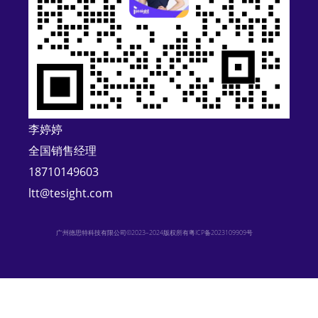
t
i
v
e
:
李婷婷
全国销售经理
18710149603
ltt@tesight.com
广州德思特科技有限公司©2023–2024版权所有
粤ICP备2023109909号