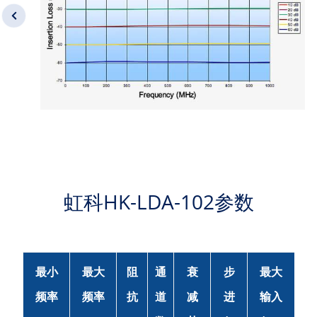
虹科HK-LDA-102参数
最小
最大
阻
通
衰
步
最大
频率
频率
抗
道
减
进
输入