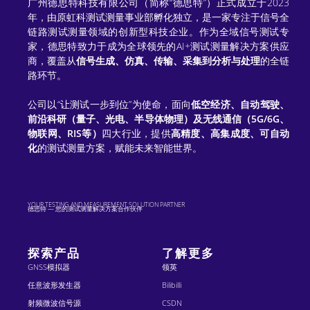
广州德思特科技有限公司（简称“德思特”）正式成立于2023
a
年，由原虹科测试测量事业部孵化独立，是一家专注于信号全
链路测试测量领域的创新型科技企业。作为全域信号测试专
t
家，德思特致力于成为全球领先的AI+测试测量解决方案供应
商，覆盖从
信号生成、仿真、传输、采集到分析与处理
的全链
i
路环节。
v
公司以“让测试一步到位”为使命，面向
低空经济、自动驾驶、
e
前沿科研（量子、光电、半导体物理）及无线通信（5G/6G、
物联网、RIS等）
四大行业，提供
高精度、高集成度、可自动
:
化
的测试测量方案，赋能未来智能世界。
YOUR TESTING AND MEASUREMENT SOLUTION PARTNER
德思特 — 您的测试测量解决方案合作伙伴
探索产品
了解更多
GNSS模拟器
领英
任意波形发生器
Bilibilli
射频微波信号源
CSDN