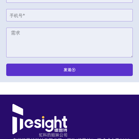
发送
A
l
t
e
r
n