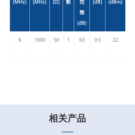
(MHz)
(MHz)
(Ω)
数
范
(dB)
(dBm)
围
(dB)
(d
6
1000
50
1
63
0.5
22
6
相关产品