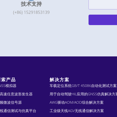
技术支持
(+86) 15291853139
A
l
t
e
r
n
探索产品
解决方案
a
NSS模拟器
车载定位系统GB/T 45086自动化测试方案
t
高速任意波形发生器
用于自动驾驶HiL应用的GNSS仿真解决方
频微波信号源
AWG驱动AOM/AOD综合解决方案
i
线通信测试与仿真平台
工业级天线AGV无线通信解决方案
v