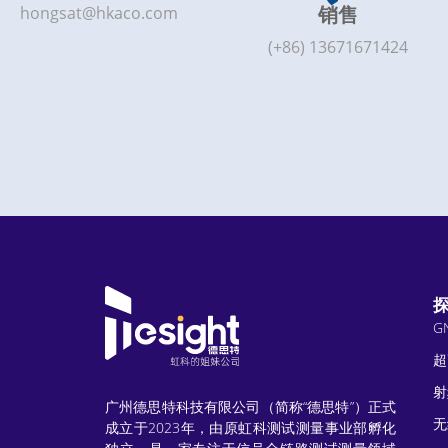
销售
hongsat@hkaco.com
(+86) 13671671424
G
超
射
广州德思特科技有限公司（简称“德思特”）正式
无
成立于2023年，由原虹科测试测量事业部孵化