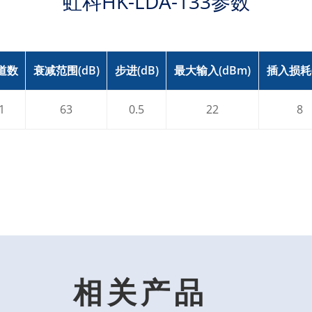
虹科HK-LDA-133参数
道数
衰减范围(dB)
步进(dB)
最大输入(dBm)
插入损耗(
1
63
0.5
22
8
相关产品