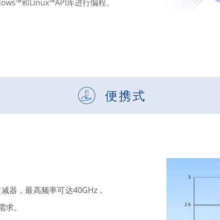
ows™和Linux™API库进行编程。
便携式​
器，最高频率可达40GHz，
需求。