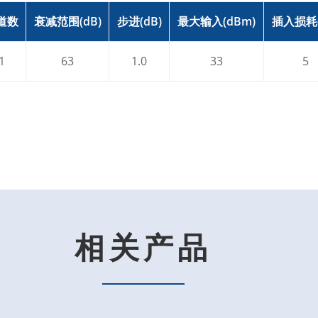
道数
衰减范围(dB)
步进(dB)
最大输入(dBm)
插入损耗(
1
63
1.0
33
5
相关产品