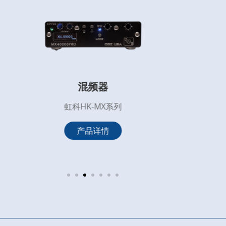
混频器
虹科HK-MX系列
产品详情