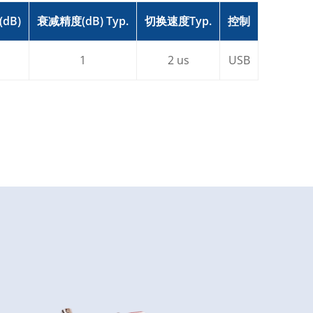
dB)
衰减精度(dB) Typ.
切换速度Typ.
控制
1
2 us
USB