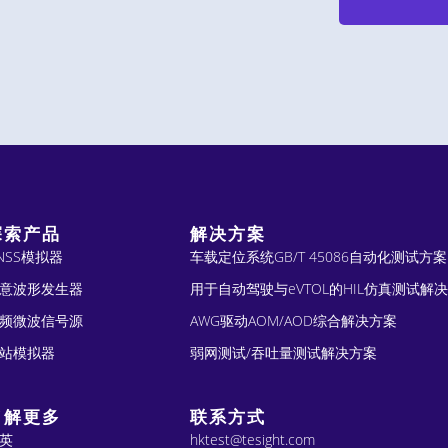
A
l
t
e
r
n
探索产品
解决方案
a
NSS模拟器
车载定位系统GB/T 45086自动化测试方案
t
意波形发生器
用于自动驾驶与eVTOL的HIL仿真测试解
频微波信号源
AWG驱动AOM/AOD综合解决方案
i
站模拟器
弱网测试/吞吐量测试解决方案
v
e
了解更多
联系方式
:
英
hktest@tesight.com