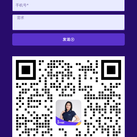
发送
A
l
t
e
r
n
a
t
i