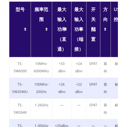
型号
频率范
最大
最大
开
方
USB
围
输入
输入
关
向
控制
功率
功率
配
（直
（端
置
通）
接）
TS-
10MHz-
+33
+24
SP4T
双
标配
SW6000
6000MHz
dBm
dBm
向
TS-
100MHz-
+26
+22
SP4T
双
标配
SW204KU
20GHz
dBm
dBm
向
TS-
1-26GHz
—
—
SP4T
双
标配
SW264K
向
TS-
1-30GHz
+25dBm
—
—
—
标配