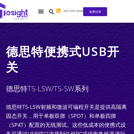
400-999-3848
免费试用
德思特便携式USB开
关
德思特TS-LSW/TS-SW系列
德思特TS-LSW射频和微波可编程开关是提供高隔离
固态开关，用于单极双掷（SPDT）和单极四掷
（SP4T）配置的无线测试。这些低成本的便携式设
备可通过USB端口连接到任何PC或供电集线器进行