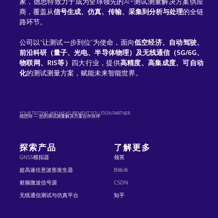
家，德思特致力于成为全球领先的AI+测试测量解决方案供应
商，覆盖从
信号生成、仿真、传输、采集到分析与处理
的全链
路环节。
公司以“让测试一步到位”为使命，面向
低空经济、自动驾驶、
前沿科研（量子、光电、半导体物理）及无线通信（5G/6G、
物联网、RIS等）
四大行业，提供
高精度、高集成度、可自动
化
的测试测量方案，赋能未来智能世界。
YOUR TESTING AND MEASUREMENT SOLUTION PARTNER
德思特 — 您的测试测量解决方案合作伙伴
探索产品
了解更多
GNSS模拟器
领英
超高速任意波形发生器
Bilibilli
射频微波信号源
CSDN
无线通信测试与仿真平台
知乎