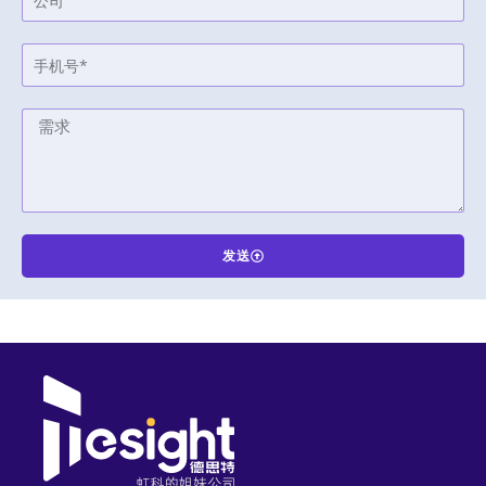
发送
A
l
t
e
r