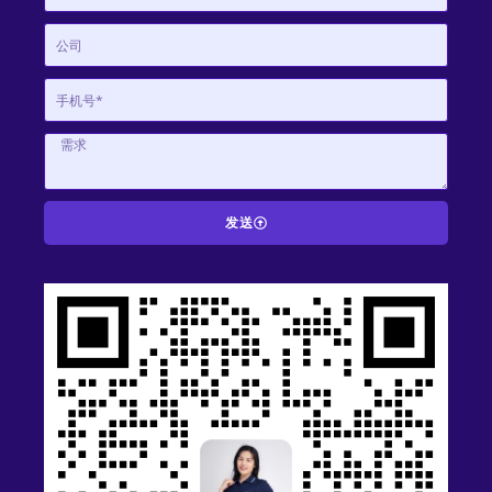
发送
A
l
t
e
r
n