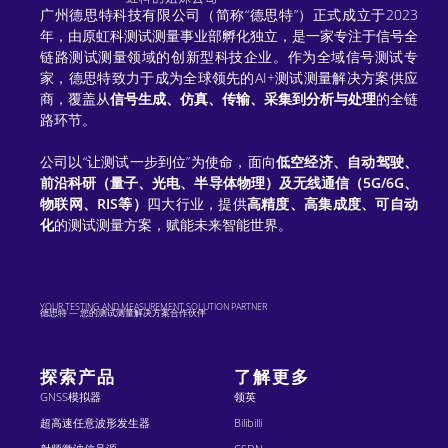
n
广州德思特科技有限公司（简称“德思特”）正式成立于2023
a
年，由原虹科测试测量事业部孵化独立，是一家专注于信号全
链路测试测量领域的创新型科技企业。作为全域信号测试专
t
家，德思特致力于成为全球领先的AI+测试测量解决方案供应
商，覆盖从
信号生成、仿真、传输、采集到分析与处理
的全链
i
路环节。
v
公司以“让测试一步到位”为使命，面向
低空经济、自动驾驶、
e
前沿科研（量子、光电、半导体物理）及无线通信（5G/6G、
物联网、RIS等）
四大行业，提供
高精度、高集成度、可自动
:
化
的测试测量方案，赋能未来智能世界。
YOUR TESTING AND MEASUREMENT SOLUTION PARTNER
德思特 — 您的测试测量解决方案合作伙伴
探索产品
了解更多
GNSS模拟器
领英
超高速任意波形发生器
Bilibilli