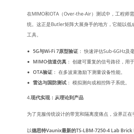
在MIMO和OTA（Over-the-Air）测试中
统。这正是Butler矩阵大展身手的地方，它能以
工具。
5G与Wi-Fi 7原型验证
： 快速评估Sub-6GH
MIMO信道仿真
： 创建可重复的信号路径，用
OTA验证
： 在多波束激励下测量设备性能。
雷达与国防测试
： 模拟测向或相控阵子系统。
4.
现代实现：从理论到产品
为了克服传统设计的带宽和隔离度痛点，业界正在引
以
德思特Vaunix最新的TS-LBM-7250-4 Lab Brick Bu