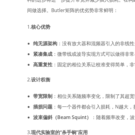
间做选择。Butler矩阵的优劣势非常鲜明：
1.
核心优势
纯无源架构
：没有放大器和混频器引入的非线性
紧凑集成
：微带线或波导实现方式可以做得非常
高重复性
：固定的相位关系让校准变得简单，非
2.
设计权衡
带宽限制
：相位关系随频率变化，限制了其超宽
插损问题
：每一个器件都会引入损耗，N越大，
波束偏斜（Beam Squint）
：随着频率改变，波
3.
现代实验室的“杀手锏”应用