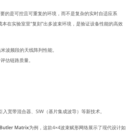
，工程师需要的是可控且可重复的环境，而不是复杂的实时自适应系
低成本在实验室里“复刻”出多波束环境，是验证设备性能的高效
z及毫米波频段的天线阵列性能。
于评估链路质量。
入宽带混合器、SIW（基片集成波导）等新技术。
tler Matrix
为例，这款4×4波束赋形网络展示了现代设计如