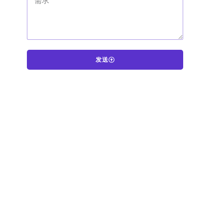
发送
A
l
t
e
r
n
a
t
i