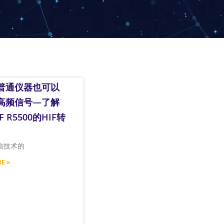
普通仪器也可以
高频信号—了解
RF R5500的HIF转
信技术的
E »