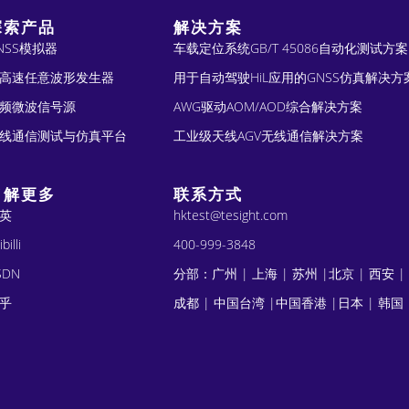
n
探索产品
解决方案
a
NSS模拟器
车载定位系统GB/T 45086自动化测试方案
t
高速任意波形发生器
用于自动驾驶HiL应用的GNSS仿真解决方
i
频微波信号源
AWG驱动AOM/AOD综合解决方案
v
线通信测试与仿真平台
工业级天线AGV无线通信解决方案
e
了解更多
联系方式
:
英
hktest@tesight.com
ibilli
400-999-3848
SDN
分部：广州 | 上海 | 苏州 |北京 | 西安 |
乎
成都 | 中国台湾 |中国香港 |日本 | 韩国