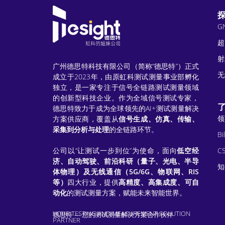
G
超
射
广州德思特科技有限公司（简称“德思特”）正式
无
成立于2023年，由原虹科测试测量事业部孵化
独立，是一家专注于信号全链路测试测量领域
的创新型科技企业。作为全域信号测试专家，
德思特致力于成为全球领先的AI+测试测量解决
领
方案供应商，覆盖从
信号生成、仿真、传输、
采集到分析与处理
的全链路环节。
Bil
公司以“让测试一步到位”为使命，面向
低空经
C
济、自动驾驶、前沿科研（量子、光电、半导
知
体物理）及无线通信（5G/6G、物联网、RIS
等）
四大行业，提供
高精度、高集成度、可自
动化
的测试测量方案，赋能未来智能世界。
YOUR TESTING AND MEASUREMENT SOLUTION
德思特 — 您的测试测量解决方案合作伙伴
PARTNER