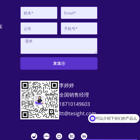
案
发送
A
李婷婷
l
全国销售经理
t
18710149603
e
ltt@tesight.com
r
可以介绍下你们的产品么
n