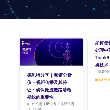
如何使
处理中
Think
换技术
随着通
德思特分享 | 频谱分析
READ MOR
仪 – 视距传播及其验
证：确保微波链路清晰
视线的重要性
01.什么是视距传播？ 视距传播
（line-of-