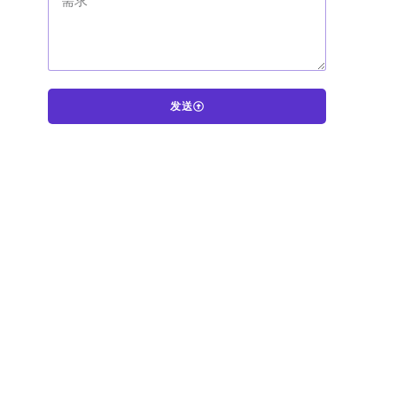
发送
A
l
t
e
r
n
a
t
i