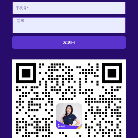
发送
A
l
t
e
r
n
a
t