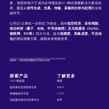
家，德思特致力于成为全球领先的AI+测试测量解决方案供应
商，覆盖从
信号生成、仿真、传输、采集到分析与处理
的全链
路环节。
公司以“让测试一步到位”为使命，面向
低空经济、自动驾驶、
前沿科研（量子、光电、半导体物理）及无线通信（5G/6G、
物联网、RIS等）
四大行业，提供
高精度、高集成度、可自动
化
的测试测量方案，赋能未来智能世界。
YOUR TESTING AND MEASUREMENT SOLUTION PARTNER
德思特 — 您的测试测量解决方案合作伙伴
探索产品
了解更多
GNSS模拟器
领英
超高速任意波形发生器
Bilibilli
射频微波信号源
CSDN
无线通信测试与仿真平台
知乎