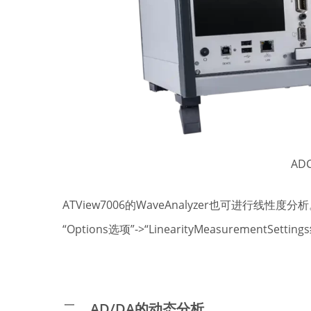
AD
ATView7006的WaveAnalyzer也可进行线性
“Options选项”->“LinearityMeasurementS
二、
AD/DA的动态分析