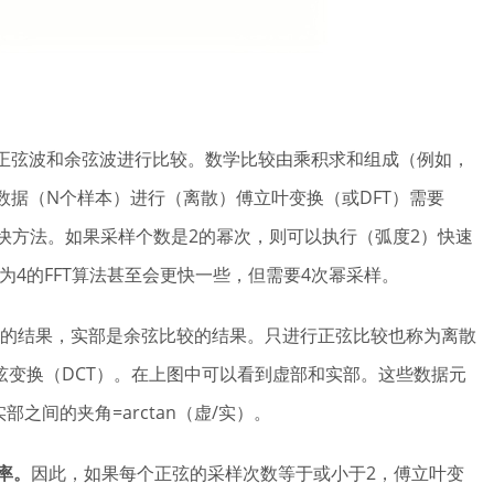
正弦波和余弦波进行比较。数学比较由乘积求和组成（例如，
）。对采样数据（N个样本）进行（离散）傅立叶变换（或DFT）需要
快方法。如果采样个数是2的幂次，则可以执行（弧度2）快速
。弧度为4的FFT算法甚至会更快一些，但需要4次幂采样。
比较的结果，实部是余弦比较的结果。只进行正弦比较也称为离散
弦变换（DCT）。在上图中可以看到虚部和实部。这些数据元
之间的夹角=arctan（虚/实）。
率。
因此，如果每个正弦的采样次数等于或小于2，傅立叶变