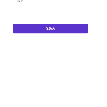
发送
A
l
t
e
r
n
a
t
i