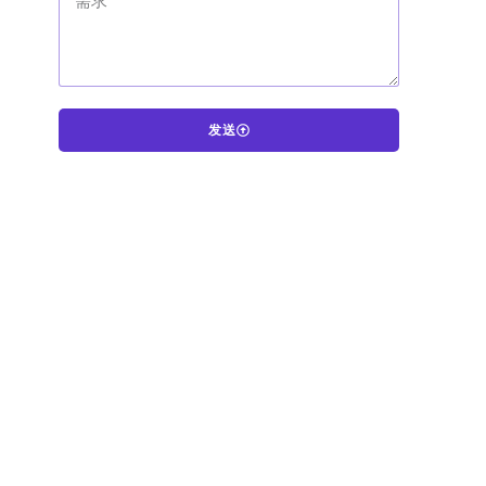
发送
A
l
t
e
r
n
a
t
i