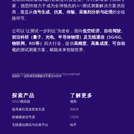
家，德思特致力于成为全球领先的AI+测试测量解决方案供应
v
商，覆盖从
信号生成、仿真、传输、采集到分析与处理
的全链
e
路环节。
:
公司以“让测试一步到位”为使命，面向
低空经济、自动驾驶、
前沿科研（量子、光电、半导体物理）及无线通信（5G/6G、
物联网、RIS等）
四大行业，提供
高精度、高集成度、可自动
化
的测试测量方案，赋能未来智能世界。
YOUR TESTING AND MEASUREMENT SOLUTION PARTNER
德思特 — 您的测试测量解决方案合作伙伴
探索产品
了解更多
GNSS模拟器
领英
超高速任意波形发生器
Bilibilli
射频微波信号源
CSDN
无线通信测试与仿真平台
知乎