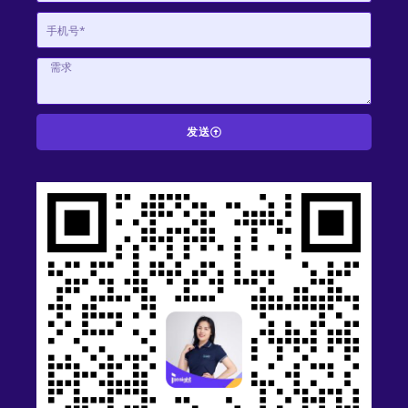
发送
A
l
t
e
r
n
a
t