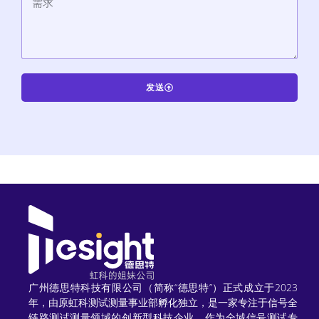
发送
A
l
t
e
r
n
a
t
广州德思特科技有限公司（简称“德思特”）正式成立于2023
年，由原虹科测试测量事业部孵化独立，是一家专注于信号全
i
链路测试测量领域的创新型科技企业。作为全域信号测试专