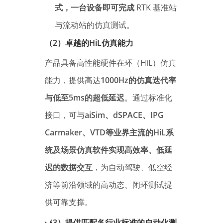
式，一台设备即可完成
RTK 基准站
与流动站的仿真测试。
（2）卓越的HiL仿真能力
产品具备高性能硬件在环（HiL）仿真
能力，提供高达
1000Hz的仿真迭代率
与低至5ms的超低延迟
。通过标准化
接口，可与
aiSim、dSPACE、IPG
Carmaker、VTD等业界主流的HiL系
统及场景仿真软件实现高效率、低延
迟的数据交互
，为自动驾驶、低空经
济等前沿领域的高动态、闭环测试提
供可靠支撑。
（3）提供匹配各行业标准的自动化测