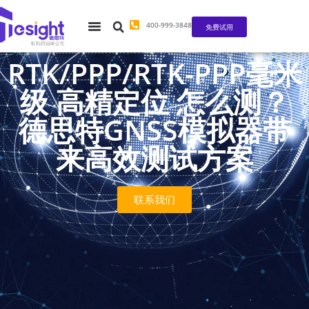
400-999-3848
免费试用
RTK/PPP/RTK-PPP毫米
级 高精定位 怎么测？
德思特GNSS模拟器带
来高效测试方案
联系我们